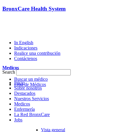
BronxCare Health System
In English
Indicaciones
Realice una contribución
Contáctenos
Medicos
Search
Buscar un médico
Inicio
Lista de Médicos
Sobre nosotros
Destacados
Nuestros Servicios
Medicos
Enfermería
La Red BronxCare
Jobs
Vista general