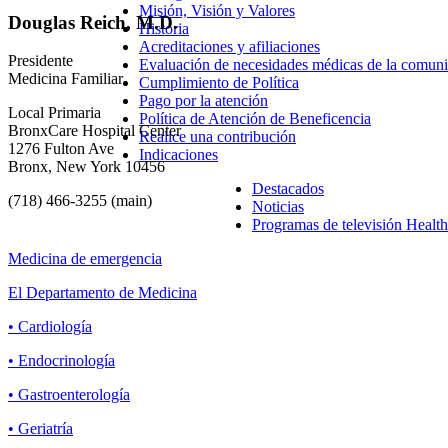
Misión, Visión y Valores
Douglas Reich, M.D.
Historia
Acreditaciones y afiliaciones
Presidente
Evaluación de necesidades médicas de la comunid
Medicina Familiar
Cumplimiento de Política
Pago por la atención
Local Primaria
Política de Atención de Beneficencia
BronxCare Hospital Center
Realice una contribución
1276 Fulton Ave
Indicaciones
Bronx, New York 10456
Destacados
(718) 466-3255 (main)
Noticias
Programas de televisión Healt
Medicina de emergencia
El Departamento de Medicina
• Cardiología
• Endocrinología
• Gastroenterología
• Geriatría