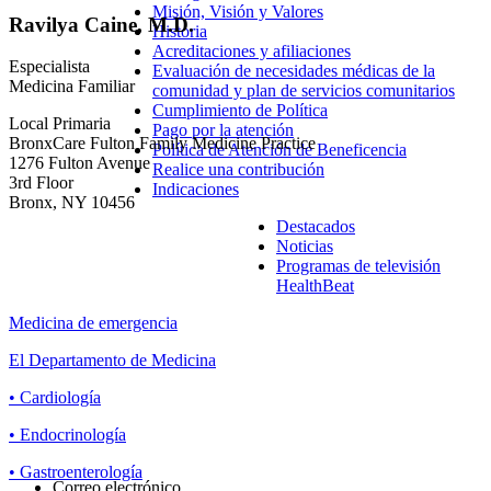
Misión, Visión y Valores
Ravilya Caine, M.D.
Historia
Acreditaciones y afiliaciones
Especialista
Evaluación de necesidades médicas de la
Medicina Familiar
comunidad y plan de servicios comunitarios
Cumplimiento de Política
Local Primaria
Pago por la atención
BronxCare Fulton Family Medicine Practice
Política de Atención de Beneficencia
1276 Fulton Avenue
Realice una contribución
3rd Floor
Indicaciones
Bronx, NY 10456
Destacados
Noticias
Programas de televisión
HealthBeat
Medicina de emergencia
El Departamento de Medicina
• Cardiología
• Endocrinología
• Gastroenterología
Correo electrónico