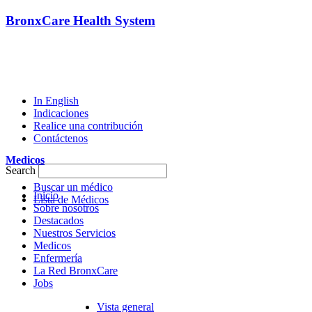
BronxCare Health System
In English
Indicaciones
Realice una contribución
Contáctenos
Medicos
Search
Buscar un médico
Inicio
Lista de Médicos
Sobre nosotros
Destacados
Nuestros Servicios
Medicos
Enfermería
La Red BronxCare
Jobs
Vista general