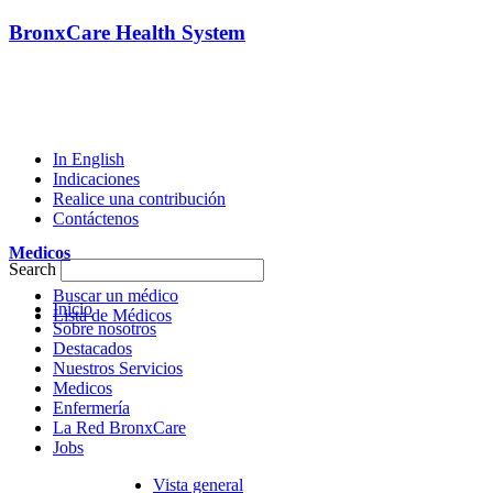
BronxCare Health System
In English
Indicaciones
Realice una contribución
Contáctenos
Medicos
Search
Buscar un médico
Inicio
Lista de Médicos
Sobre nosotros
Destacados
Nuestros Servicios
Medicos
Enfermería
La Red BronxCare
Jobs
Vista general