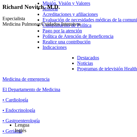
Misión, Visión y Valores
Richard Novitch, M.D.
Historia
Acreditaciones y afiliaciones
Especialista
Evaluación de necesidades médicas de la comunid
Medicina Pulmonar/Cuidados Intensivos
Cumplimiento de Política
Pago por la atención
Política de Atención de Beneficencia
Realice una contribución
Indicaciones
Destacados
Noticias
Programas de televisión Healt
Medicina de emergencia
El Departamento de Medicina
• Cardiología
• Endocrinología
• Gastroenterología
Lengua
Inglés
• Geriatría