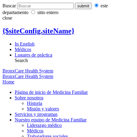
Buscar
este
departamento
sitio entero
close
{$siteConfig.siteName}
In English
Médicos
Lugares de práctica
Search
BronxCare Health System
BronxCare Health System
Home
Página de inicio de Medicina Familiar
Sobre nosotros
Historia
Misión y valores
Servicios y programas
Nuestro equipo de Medicina Familiar
Liderazgo médico
Médicos
Trabajadores sociales