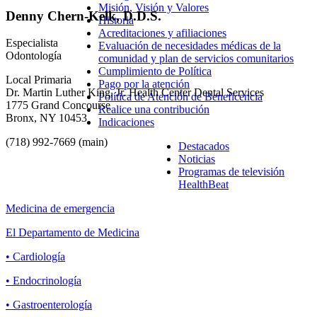
Misión, Visión y Valores
Denny Chern-Kelk, D.D.S.
Historia
Acreditaciones y afiliaciones
Especialista
Evaluación de necesidades médicas de la
Odontología
comunidad y plan de servicios comunitarios
Cumplimiento de Política
Local Primaria
Pago por la atención
Dr. Martin Luther King, Jr. Health Center Dental Services
Política de Atención de Beneficencia
1775 Grand Concourse
Realice una contribución
Bronx, NY 10453
Indicaciones
(718) 992-7669 (main)
Destacados
Noticias
Programas de televisión
HealthBeat
Medicina de emergencia
El Departamento de Medicina
• Cardiología
• Endocrinología
• Gastroenterología