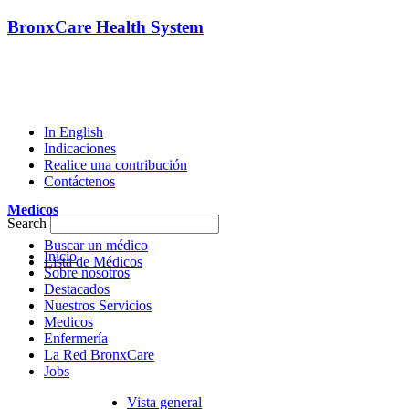
BronxCare Health System
In English
Indicaciones
Realice una contribución
Contáctenos
Medicos
Search
Buscar un médico
Inicio
Lista de Médicos
Sobre nosotros
Destacados
Nuestros Servicios
Medicos
Enfermería
La Red BronxCare
Jobs
Vista general