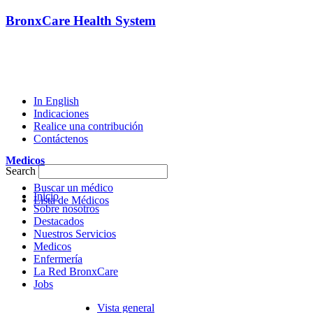
BronxCare Health System
In English
Indicaciones
Realice una contribución
Contáctenos
Medicos
Search
Buscar un médico
Inicio
Lista de Médicos
Sobre nosotros
Destacados
Nuestros Servicios
Medicos
Enfermería
La Red BronxCare
Jobs
Vista general