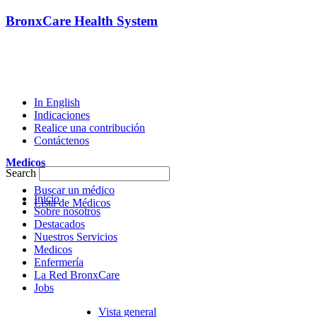
BronxCare Health System
In English
Indicaciones
Realice una contribución
Contáctenos
Medicos
Search
Buscar un médico
Inicio
Lista de Médicos
Sobre nosotros
Destacados
Nuestros Servicios
Medicos
Enfermería
La Red BronxCare
Jobs
Vista general