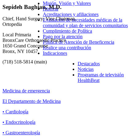
Misión, Visión y Valores
Sepideh Baghian, M.D.
Historia
Acreditaciones y afiliaciones
Chief, Hand Surgery; Vice Chairman,
Evaluación de necesidades médicas de la
Ortopedia
comunidad y plan de servicios comunitarios
Cumplimiento de Política
Local Primaria
Pago por la atención
BronxCare Orthopaedic Practice
Política de Atención de Beneficencia
1650 Grand Concourse
Realice una contribución
Bronx, NY 10457
Indicaciones
(718) 518-5814 (main)
Destacados
Noticias
Programas de televisión
HealthBeat
Medicina de emergencia
El Departamento de Medicina
• Cardiología
• Endocrinología
• Gastroenterología