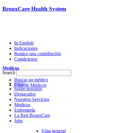
BronxCare Health System
In English
Indicaciones
Realice una contribución
Contáctenos
Medicos
Search
Buscar un médico
Inicio
Lista de Médicos
Sobre nosotros
Destacados
Nuestros Servicios
Medicos
Enfermería
La Red BronxCare
Jobs
Vista general