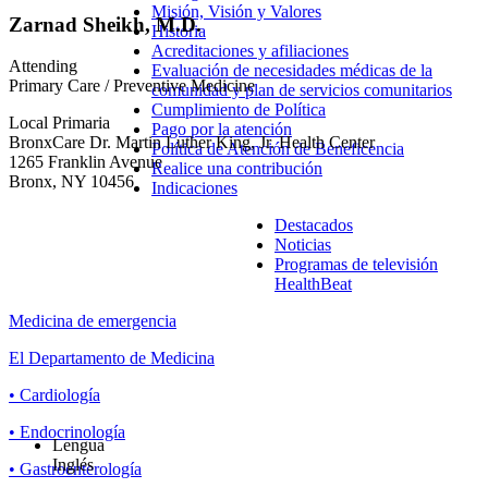
Misión, Visión y Valores
Zarnad Sheikh, M.D.
Historia
Acreditaciones y afiliaciones
Attending
Evaluación de necesidades médicas de la
Primary Care / Preventive Medicine
comunidad y plan de servicios comunitarios
Cumplimiento de Política
Local Primaria
Pago por la atención
BronxCare Dr. Martin Luther King, Jr. Health Center
Política de Atención de Beneficencia
1265 Franklin Avenue
Realice una contribución
Bronx, NY 10456
Indicaciones
Destacados
Noticias
Programas de televisión
HealthBeat
Medicina de emergencia
El Departamento de Medicina
• Cardiología
• Endocrinología
Lengua
Inglés
• Gastroenterología